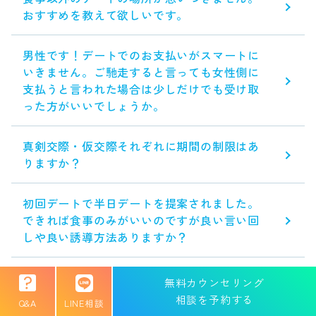
おすすめを教えて欲しいです。
男性です！デートでのお支払いがスマートに
いきません。ご馳走すると言っても女性側に
支払うと言われた場合は少しだけでも受け取
った方がいいでしょうか。
真剣交際・仮交際それぞれに期間の制限はあ
りますか？
初回デートで半日デートを提案されました。
できれば食事のみがいいのですが良い言い回
しや良い誘導方法ありますか？
お家デートは真剣交際入る前にしておいたほ
無料カウンセリング
うがいいですか？
相談を予約する
Q&A
LINE相談