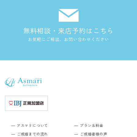
無料相談・来店予約はこちら
お気軽にご相談、お問い合わせください
アスマリについて
プラン＆料金
ご成婚までの流れ
ご成婚者様の声