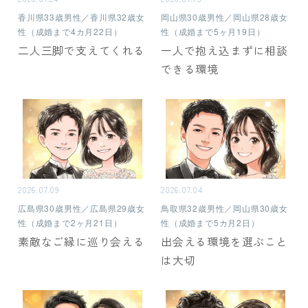
香川県33歳男性／香川県32歳女
岡山県30歳男性／岡山県28歳女
性（成婚まで4カ月22日）
性（成婚まで5ヶ月19日）
二人三脚で支えてくれる
一人で抱え込まずに相談
できる環境
2026.07.09
2026.07.04
広島県30歳男性／広島県29歳女
鳥取県32歳男性／岡山県30歳女
性（成婚まで2ヶ月21日）
性（成婚まで5カ月2日）
素敵なご縁に巡り会える
出会える環境を選ぶこと
は大切