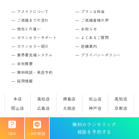
アスマリについて
プラン＆料金
ご成婚までの流れ
ご成婚者様の声
他社との違い
お知らせ
カウンセラーサポート
よくあるご質問
カウンセラー紹介
店舗案内
業界最先端システム
プライバシーポリシー
会社概要
無料相談・来店予約
採用情報
本店
高松店
徳島店
松山店
高知店
岡山店
広島店
大阪店
神戸店
京都店
無料カウンセリング
Copyright © 結婚相談所のアスマリ All Rights Reserved.
相談を予約する
Q&A
LINE相談