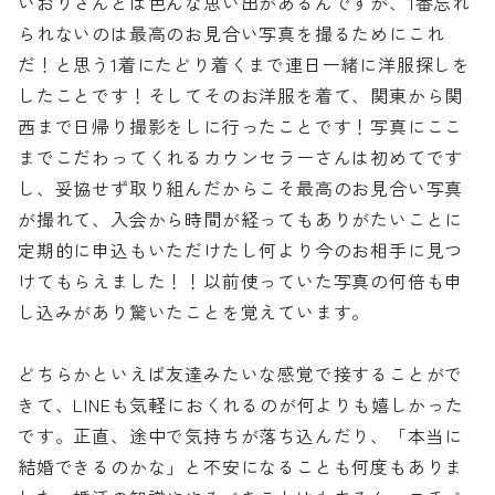
いおりさんとは色んな思い出があるんですが、1番忘れ
られないのは最高のお見合い写真を撮るためにこれ
だ！と思う1着にたどり着くまで連日一緒に洋服探しを
したことです！そしてそのお洋服を着て、関東から関
西まで日帰り撮影をしに行ったことです！写真にここ
までこだわってくれるカウンセラーさんは初めてです
し、妥協せず取り組んだからこそ最高のお見合い写真
が撮れて、入会から時間が経ってもありがたいことに
定期的に申込もいただけたし何より今のお相手に見つ
けてもらえました！！以前使っていた写真の何倍も申
し込みがあり驚いたことを覚えています。
どちらかといえば友達みたいな感覚で接することがで
きて、LINEも気軽におくれるのが何よりも嬉しかった
です。正直、途中で気持ちが落ち込んだり、「本当に
結婚できるのかな」と不安になることも何度もありま