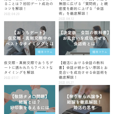
ることは？初回デート成功の
無限に広げる「質問術」と親
コツを解説！
密度を劇的に上げる「会話
術」を徹底解説！
2022.08.20
2022.08.12
婚活コラム
婚活コラム
仮交際・真剣交際でおうちデ
【婚活における会話の教科
ートに誘われたら？ベストな
書】会話が続かない原因とお
タイミングを解説
見合いを成功させる会話術を
徹底解説！
2022.07.17
2022.05.27