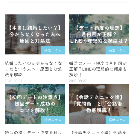
婚活コラム
婚活コラム
結婚したいのか分からなくな
婚活のデート頻度は月何回が
ったという人へ｜原因と対処
正解？LINEの理想的な頻度も
法を解説
解説！
2022.10.23
2022.09.27
婚活コラム
婚活コラム
婚活の初回デートで気を付け
【会話テクニック論】会話を