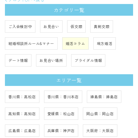
カテゴリ一覧
ご入会検討中
お見合い
仮交際
真剣交際
結婚相談所ルール&マナー
婚活コラム
地方婚活
デート情報
お見合い場所
ブライダル情報
エリア一覧
香川県：高松店
香川県：香川本店
徳島県：徳島店
高知県：高知店
愛媛県：松山店
岡山県：岡山店
広島県：広島店
兵庫県：神戸店
大阪府：大阪店