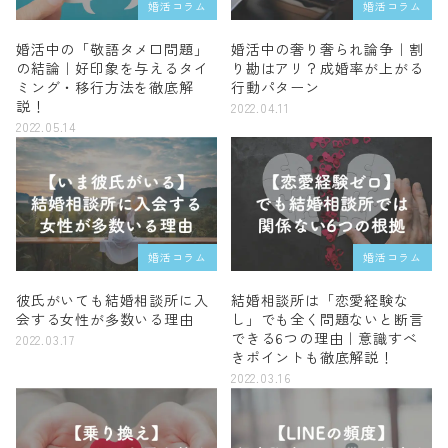
婚活コラム
婚活コラム
婚活中の「敬語タメ口問題」
婚活中の奢り奢られ論争｜割
の結論｜好印象を与えるタイ
り勘はアリ？成婚率が上がる
ミング・移行方法を徹底解
行動パターン
説！
2022.04.11
2022.05.14
婚活コラム
婚活コラム
彼氏がいても結婚相談所に入
結婚相談所は「恋愛経験な
会する女性が多数いる理由
し」でも全く問題ないと断言
できる6つの理由｜意識すべ
2022.03.17
きポイントも徹底解説！
2022.03.16