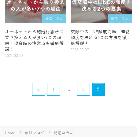
婚活コラム
婚活コラム
オーネットから結婚相談所に
交際中のLINE頻度問題｜連絡
乗り換える人が多い7つの理
頻度を決める2つの方法を徹
由｜退会時の注意点も徹底解
底解説！
説！
2022.02.07
2022.03.09
…
9
<
1
8
Home
攻略ブログ
婚活コラム