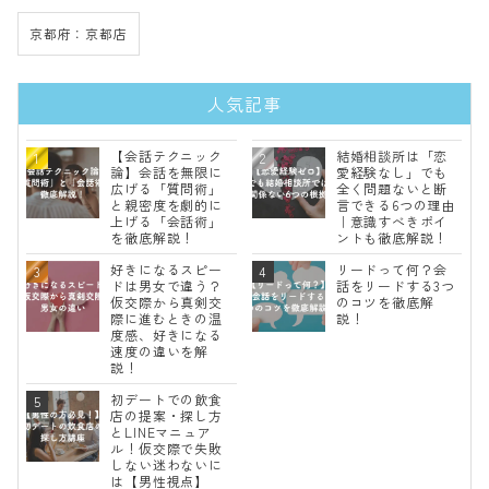
京都府：京都店
人気記事
【会話テクニック
結婚相談所は「恋
論】会話を無限に
愛経験なし」でも
広げる「質問術」
全く問題ないと断
と親密度を劇的に
言できる6つの理由
上げる「会話術」
｜意識すべきポイ
を徹底解説！
ントも徹底解説！
好きになるスピー
リードって何？会
ドは男女で違う？
話をリードする3つ
仮交際から真剣交
のコツを徹底解
際に進むときの温
説！
度感、好きになる
速度の違いを解
説！
初デートでの飲食
店の提案・探し方
とLINEマニュア
ル！仮交際で失敗
しない迷わないに
は【男性視点】