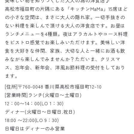
美味しい物を知りつくした大人の為の洋食店♪
高松市福田町の片隅にある「キッチンMaMa」15席ほど
の小さな空間は、まさに大人の隠れ家。一切手抜きの
ない料理を楽しんで頂ける大人の洋食店です。お昼は
ランチメニューを4種類。夜はアラカルトやコース料理
をビストロ感覚でお楽しみいただけます。美味しい洋
食を大好きな仲間、家族、大切な人と一緒にお酒も飲
みながら楽しんでみませんか？ただいま、クリスマ
ス、忘年会、新年会、洋風お節料理の受付をしており
ます。
[住所]〒760-0048 香川県高松市福田町12-10
[営業時間]ランチ(火曜日〜土曜日)
12：00〜14：00(LO 1：30)
ディナー(火曜日〜日曜日.祝日)
18:00 〜22:00(LO 9：30)
日曜日はディナーのみ営業