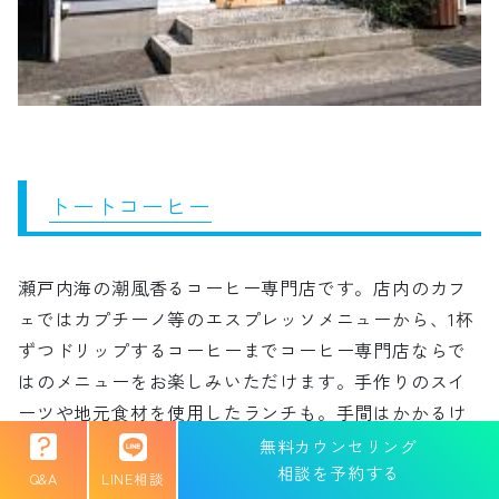
トートコーヒー
瀬戸内海の潮風香るコーヒー専門店です。店内のカフ
ェではカプチーノ等のエスプレッソメニューから、1杯
ずつドリップするコーヒーまでコーヒー専門店ならで
はのメニューをお楽しみいただけます。手作りのスイ
ーツや地元食材を使用したランチも。手間はかかるけ
どひとつひとつ丁寧に作ったものをご用意しておりま
無料カウンセリング
す。
相談を予約する
Q&A
LINE相談