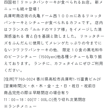
四国初！リコッタパンケーキが食べられるお店。 新メ
ニューも続々登場！
兵庫町商店街の丸亀ドーム西１００ｍにあるリコッタ
パンケーキとシチューが食べられるカフェです。 店内
はフランスの「ルルドのマリア様」をイメージした清
潔感溢れる 青と白を基調と致しました。 リコッタチー
ズをふんだんに使用してメレンゲたっぷりの今までに
ないフワフワパンケーキの他、 限定１０食の黒毛和牛
のビーフシチュー（1500yen)他各種シチューも取り揃
えております。 ランチに、カフェタイムにぜひご利用
ください。
[住所]〒760-0024 香川県高松市兵庫町1-15富貴ビル2F
[営業時間]火・水・木・金・土・日・祝日・祝前日
商品完売の際は早期閉店の場合有り
11：00～18：00(17：00ᒪ.O)売り切れ次第閉店
※ランチメニュー