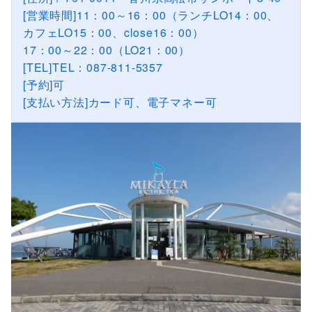
[営業時間]11：00～16：00（ランチLO14：00、
カフェLO15：00、close16：00）
17：00～22：00（LO21：00）
[TEL]TEL：087-811-5357
[予約]可
[支払い方法]カード可、電子マネー可