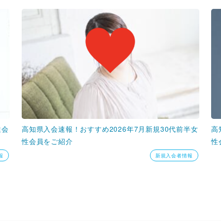
性会
高知県入会速報！おすすめ2026年7月新規30代前半女
高
性会員をご紹介
性
報
新規入会者情報