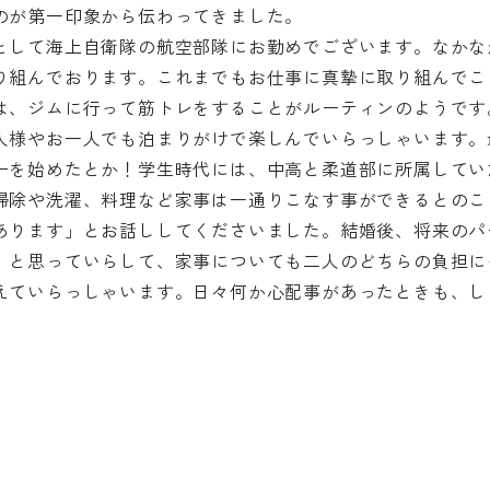
のが第一印象から伝わってきました。
として海上自衛隊の航空部隊にお勤めでございます。なかな
り組んでおります。これまでもお仕事に真摯に取り組んでこ
は、ジムに行って筋トレをすることがルーティンのようです
人様やお一人でも泊まりがけで楽しんでいらっしゃいます。
ーを始めたとか！学生時代には、中高と柔道部に所属してい
掃除や洗濯、料理など家事は一通りこなす事ができるとのこ
あります」とお話ししてくださいました。結婚後、将来のパ
」と思っていらして、家事についても二人のどちらの負担に
えていらっしゃいます。日々何か心配事があったときも、し