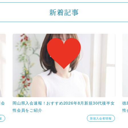
新着記事
性会
岡山県入会速報！おすすめ2026年8月新規30代後半女
徳
性会員をご紹介
性
報
新規入会者情報