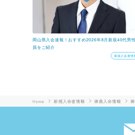
岡山県入会速報！おすすめ2026年8月新規40代男
員をご紹介
新規入会者情
Home
新規入会者情報
徳島入会情報
徳