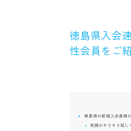
徳島県入会速
性会員をご
徳島県の新規入会員様
笑顔がキラキラ眩し