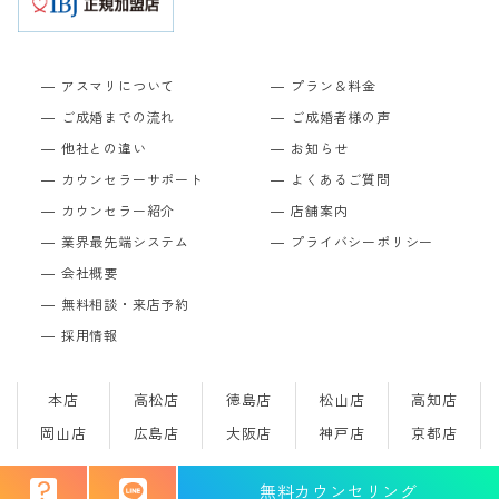
アスマリについて
プラン＆料金
ご成婚までの流れ
ご成婚者様の声
他社との違い
お知らせ
カウンセラーサポート
よくあるご質問
カウンセラー紹介
店舗案内
業界最先端システム
プライバシーポリシー
会社概要
無料相談・来店予約
採用情報
本店
高松店
徳島店
松山店
高知店
岡山店
広島店
大阪店
神戸店
京都店
無料カウンセリング
Copyright © 結婚相談所のアスマリ All Rights Reserved.