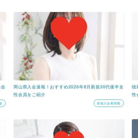
性会
岡山県入会速報！おすすめ2026年8月新規30代後半女
徳
性会員をご紹介
性
報
新規入会者情報