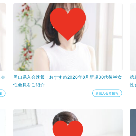
性会
岡山県入会速報！おすすめ2026年8月新規30代後半女
徳
性会員をご紹介
性
報
新規入会者情報