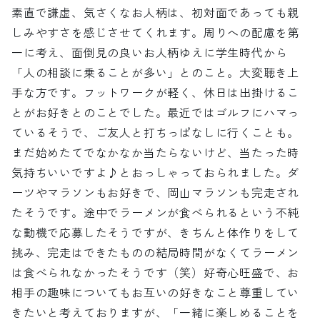
素直で謙虚、気さくなお人柄は、初対面であっても親
しみやすさを感じさせてくれます。周りへの配慮を第
一に考え、面倒見の良いお人柄ゆえに学生時代から
「人の相談に乗ることが多い」とのこと。大変聴き上
手な方です。フットワークが軽く、休日は出掛けるこ
とがお好きとのことでした。最近ではゴルフにハマっ
ているそうで、ご友人と打ちっぱなしに行くことも。
まだ始めたてでなかなか当たらないけど、当たった時
気持ちいいですよ♪とおっしゃっておられました。ダ
ーツやマラソンもお好きで、岡山マラソンも完走され
たそうです。途中でラーメンが食べられるという不純
な動機で応募したそうですが、きちんと体作りをして
挑み、完走はできたものの結局時間がなくてラーメン
は食べられなかったそうです（笑）好奇心旺盛で、お
相手の趣味についてもお互いの好きなこと尊重してい
きたいと考えておりますが、「一緒に楽しめることを