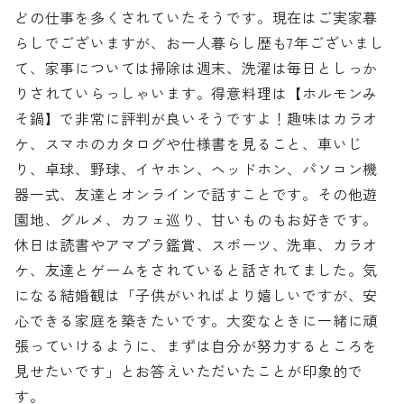
どの仕事を多くされていたそうです。現在はご実家暮
らしでございますが、お一人暮らし歴も7年ございまし
て、家事については掃除は週末、洗濯は毎日としっか
りされていらっしゃいます。得意料理は【ホルモンみ
そ鍋】で非常に評判が良いそうですよ！趣味はカラオ
ケ、スマホのカタログや仕様書を見ること、車いじ
り、卓球、野球、イヤホン、ヘッドホン、パソコン機
器一式、友達とオンラインで話すことです。その他遊
園地、グルメ、カフェ巡り、甘いものもお好きです。
休日は読書やアマプラ鑑賞、スポーツ、洗車、カラオ
ケ、友達とゲームをされていると話されてました。気
になる結婚観は「子供がいればより嬉しいですが、安
心できる家庭を築きたいです。大変なときに一緒に頑
張っていけるように、まずは自分が努力するところを
見せたいです」とお答えいただいたことが印象的で
す。