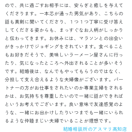
ので、共に過ごすお相手には、安らぎと癒しを与えて
くださります。一本芯が通った男気があり、こちらの
話も真剣に聞いてくださり、１つ１つ丁寧に受け答え
してくださる姿からも、まっすぐなお人柄がしっかり
と伝わってきます。お休みには、マラソンとの出会い
がきっかけでジョギングをされています。食べること
もお好きだそうで、美味しいラーメーン屋さんに行っ
たり、気になったところへ外出されることが多いそう
です。結婚後は、なんでもやってもらうのではなく、
分担して支え合えるような夫婦像がございます。パー
トナーの方がお仕事をされたいのか専業主婦をされる
かは、お気持ちを尊重したいので一緒に話ができれば
というお考えでございます。良い意味で友達感覚のよ
うな、一緒にお出かけしたりいつまでも一緒にいられ
るような仲睦まじい夫婦でいることが理想です。
結婚相談所のアスマリ高知店