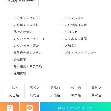
アスマリについて
プラン＆料金
ご成婚までの流れ
ご成婚者様の声
他社との違い
お知らせ
カウンセラーサポート
よくあるご質問
カウンセラー紹介
店舗案内
業界最先端システム
プライバシーポリシー
会社概要
無料相談・来店予約
採用情報
本店
高松店
徳島店
松山店
高知店
岡山店
広島店
大阪店
神戸店
京都店
無料カウンセリング
Copyright © 結婚相談所のアスマリ All Rights Reserved.