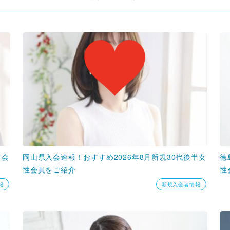
性会
岡山県入会速報！おすすめ2026年8月新規30代後半女
徳
性会員をご紹介
性
報
新規入会者情報