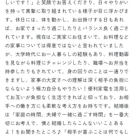
しいです！」と笑顔でお答えくださり、日々やりがい
を持って真摯に取り組まれている様子が目に浮かびま
す。休日には、体を動かし、お出掛けする日もあれ
ば、お家でまったり過ごしたりとバランス良く過ごさ
れています。現在はご実家にお住まいで、お料理など
の家事については得意ではないと言われていました
が、大学時代にお一人暮らしの経験もあり、料理動画
を見ながら料理にチャレンジしたり、職場へお弁当を
持参したりもされていて、身の回りのことは一通りで
きますし、家事の大変さへの理解は深く相手の負担に
ならないよう極力自分もやりたい！便利家電を活用し
てお互いが負担なく生活できればと仰っており、お相
手への働き方にも柔軟な考え方をお持ちです。結婚後
は「家庭の時間、夫婦で一緒に過ごす時間」を一番大
切にお考えで、僕と結婚したらこんないいことある
よ！をお聞きたところ♪「相手が喜ぶことは何でもし