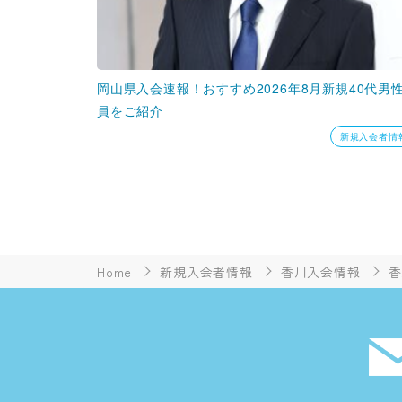
岡山県入会速報！おすすめ2026年8月新規40代男
員をご紹介
新規入会者情
Home
新規入会者情報
香川入会情報
香