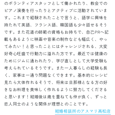
のボランティアスタッフとして働かれたり、教会での
ピアノ演奏を行ったりとアクティブに活動されていま
す。これまで経験されたことで言うと、語学に興味を
持たれて英語、フランス語、韓国語も少々話せるそう
です。また花道の師範の資格もお持ちで、自己PRへ記
載もあるように映画や音楽の制作なども幅広く、やっ
てみたい！と思ったことにはチャレンジされる、大変
好奇心旺盛で行動力に溢れた方です。最近では健康の
ためにジムに通われたり、学び直しとして大学受験も
考えられているそうです。また一人暮らしの経験も長
く、家事は一通り問題なくできます。基本的にレシピ
見たら大体作れるそうで、将来は旦那様となる方の好
きなお料理を美味しく作れるように努力してくださる
と思います！結婚後は歳を重ねても仲が良く、ずっと
恋人同士のような関係が理想とのことです。
結婚相談所のアスマリ高松店