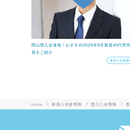
岡山県入会速報！おすすめ2026年8月新規40代男
員をご紹介
新規入会者情
Home
新規入会者情報
香川入会情報
香