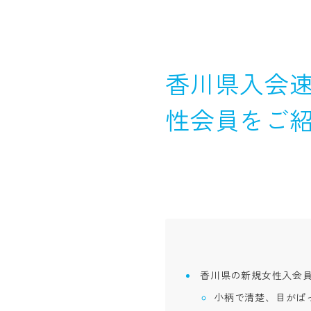
香川県入会速
性会員をご
香川県の新規女性入会
小柄で清楚、目がぱ