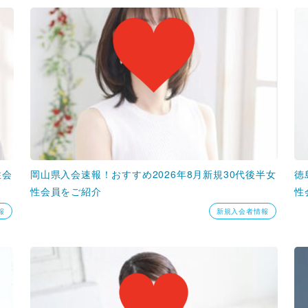
性会
岡山県入会速報！おすすめ2026年8月新規30代後半女
徳
性会員をご紹介
性
報
新規入会者情報