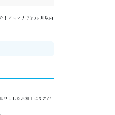
介！アスマリでは3ヶ月以内
お話ししたお相手に良さが
、