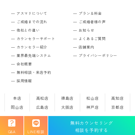
アスマリについて
プラン＆料金
ご成婚までの流れ
ご成婚者様の声
他社との違い
お知らせ
カウンセラーサポート
よくあるご質問
カウンセラー紹介
店舗案内
業界最先端システム
プライバシーポリシー
会社概要
無料相談・来店予約
採用情報
本店
高松店
徳島店
松山店
高知店
岡山店
広島店
大阪店
神戸店
京都店
無料カウンセリング
Copyright © 結婚相談所のアスマリ All Rights Reserved.
相談を予約する
Q&A
LINE相談