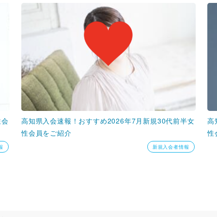
性会
高知県入会速報！おすすめ2026年7月新規30代前半女
高
性会員をご紹介
性
報
新規入会者情報