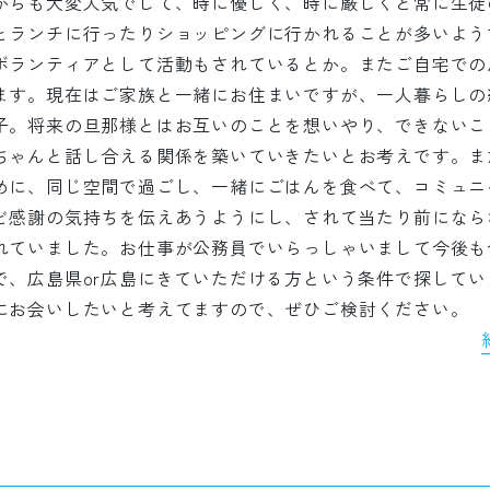
からも大変人気でして、時に優しく、時に厳しくと常に生徒
とランチに行ったりショッピングに行かれることが多いよう
ボランティアとして活動もされているとか。またご自宅での
ます。現在はご家族と一緒にお住まいですが、一人暮らしの
子。将来の旦那様とはお互いのことを想いやり、できないこ
ちゃんと話し合える関係を築いていきたいとお考えです。ま
めに、同じ空間で過ごし、一緒にごはんを食べて、コミュニ
ど感謝の気持ちを伝えあうようにし、されて当たり前になら
れていました。お仕事が公務員でいらっしゃいまして今後も
で、広島県or広島にきていただける方という条件で探して
にお会いしたいと考えてますので、ぜひご検討ください。