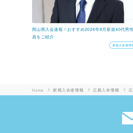
岡山県入会速報！おすすめ2026年8月新規40代男
員をご紹介
新規入会者情
Home
新規入会者情報
広島入会情報
広