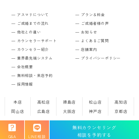
アスマリについて
プラン＆料金
ご成婚までの流れ
ご成婚者様の声
他社との違い
お知らせ
カウンセラーサポート
よくあるご質問
カウンセラー紹介
店舗案内
業界最先端システム
プライバシーポリシー
会社概要
無料相談・来店予約
採用情報
本店
高松店
徳島店
松山店
高知店
岡山店
広島店
大阪店
神戸店
京都店
無料カウンセリング
Copyright © 結婚相談所のアスマリ All Rights Reserved.
相談を予約する
Q&A
LINE相談