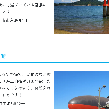
景にも選ばれている宮島の
しょう！
廿日市市宮島町1-1
料館
れる史料館で、実物の潜水艦
で「海上自衛隊呉史料館」だ
無料で行きやすく、普段見れ
すすめです！
呉市宝町5番32号