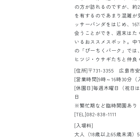
の方が訪れるのですが、約2
を有するのであまり混雑が
ッサーパンダをはじめ、16
会うことができ、週末はた
いるおススメスポット。中
の「ぴーちくパーク」では
ヒツジ・ウサギたちと仲良
[住所]〒731-3355 広
[営業時間]9時～16時30分
[休園日]毎週木曜日（祝日は
日
※繁忙期など臨時開園あり
[TEL]082-838-1111
[入場料]
大人（18歳以上65歳未満）5