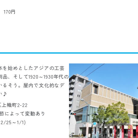
170円
本を始めとしたアジアの工芸
、そして1920～1930年代の
いるそう。屋内で文化的なデ
い♪
区上幟町2-22
0 季節によって変動あり
/25～1/1)