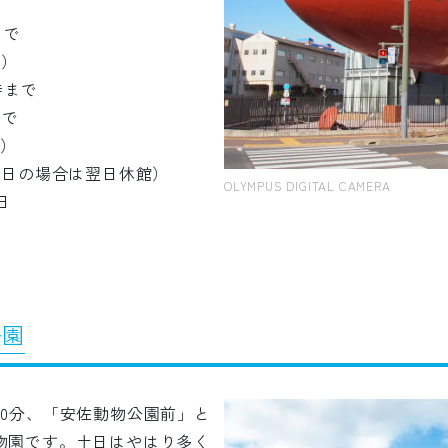
まで
で）
時まで
まで
時）
祝日の場合は翌日休館）
OLYMPUS DIGITAL CAMERA
日
公園
50分、「安佐動物公園前」と
物園です。土日はやはり多く