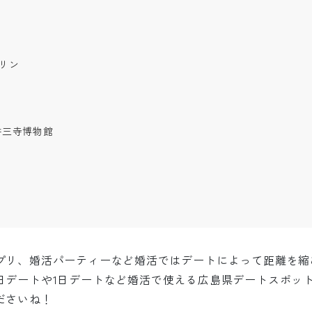
リン
耕三寺博物館
プリ、婚活パーティーなど婚活ではデートによって距離を縮
日デートや1日デートなど婚活で使える広島県デートスポッ
ださいね！