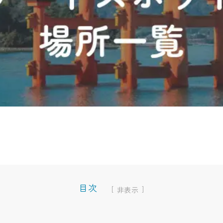
目次
[
]