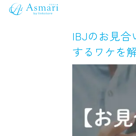
IBJのお見
するワケを